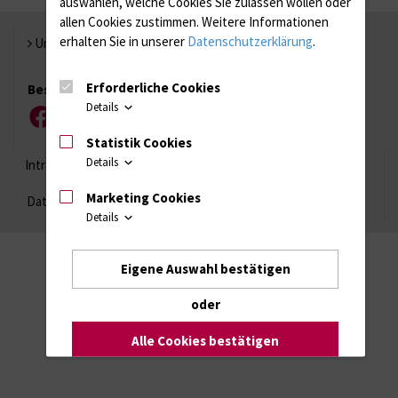
auswählen, welche Cookies Sie zulassen wollen oder
allen Cookies zustimmen. Weitere Informationen
erhalten Sie in unserer
Datenschutzerklärung
.
Universität Rostock
Erforderliche Cookies
Besuchen Sie uns
Details
Facebook
Instagram
YouTube
LinkedIn
Xing
Statistik Cookies
Details
Intranet
Login (für Studenten)
Impressum
Marketing Cookies
Datenschutzhinweise
Barrierefreiheit
Details
Eigene Auswahl bestätigen
oder
Alle Cookies bestätigen